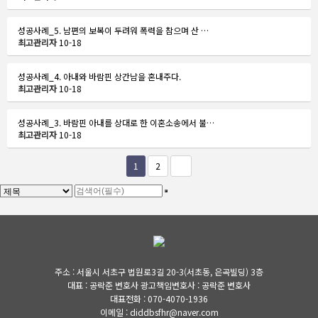
성공사례_5. 남편의 보복이 두려워 폭력을 참으며 산 …
최고관리자
10-18
성공사례_4. 아내와 바람핀 상간남을 혼내주다.
최고관리자
10-18
성공사례_3. 바람핀 아내를 상대로 한 이혼소송에서 불…
최고관리자
10-18
1
2
주소 : 서울시 서초구 법원로3길 20-3(서초동, 은곡빌딩) 3층
대표 : 공락준 변호사 광고책임변호사 : 공락준 변호사
대표전화 : 070-4070-1936
이메일 : diddbsfhr@naver.com